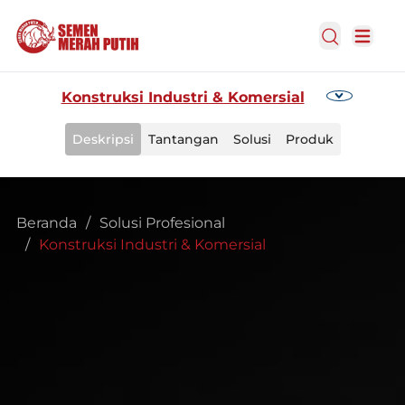
Open Search
Open m
Konstruksi Industri & Komersial
Deskripsi
Tantangan
Solusi
Produk
Beranda
/
Solusi Profesional
/
Konstruksi Industri & Komersial